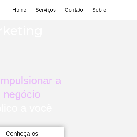
Home
Serviços
Contato
Sobre
rketing
impulsionar a
 negócio
lico a você
Conheça os