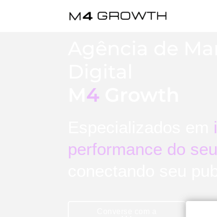
Agência de Ma
Digital
M
4
Growth
Especializados em
performance do seu
conectando seu pub
Converse com a