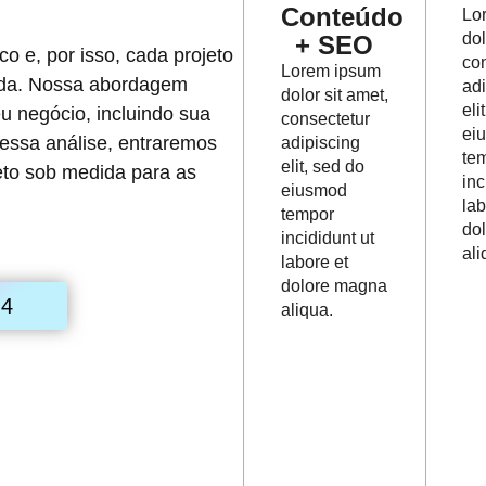
Conteúdo
Lo
dol
+ SEO
o e, por isso, cada projeto
co
Lorem ipsum
zada. Nossa abordagem
ad
dolor sit amet,
eli
negócio, incluindo sua
consectetur
ei
dessa análise, entraremos
adipiscing
te
elit, sed do
eto sob medida para as
inc
eiusmod
lab
tempor
do
incididunt ut
ali
labore et
dolore magna
M4
aliqua.